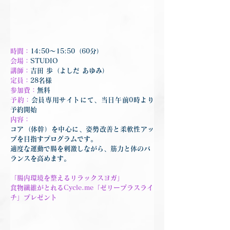
時間：
14:50～15:50（60分）
会場：
STUDIO
講師：
吉田 歩（よしだ あゆみ）
定員：
28名様
参加費：
無料
予約：
会員専用サイトにて、当日午前0時より
予約開始
内容：
コア（体幹）を中心に、姿勢改善と柔軟性アッ
プを目指すプログラムです。
適度な運動で腸を刺激しながら、筋力と体のバ
ランスを高めます。
「
腸内環境を整えるリラックスヨガ
」
食物繊維がとれるCycle.me「ゼリープラスライ
チ」プレゼント