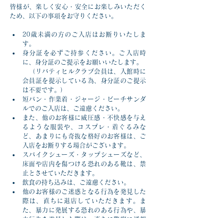
皆様が、楽しく安心・安全にお楽しみいただく
ため、以下の事項をお守りください。
20歳未満の方のご入店はお断りいたしま
す。
身分証を必ずご持参ください。ご入店時
に、身分証のご提示をお願いいたします。
　（リバティヒルクラブ会員は、入館時に
会員証を提示している為、身分証のご提示
は不要です。）
短パン・作業着・ジャージ・ビーチサンダ
ルでのご入店は、ご遠慮ください。
また、他のお客様に威圧感・不快感を与え
るような服装や、コスプレ・着ぐるみな
ど、あまりにも奇抜な格好のお客様は、ご
入店をお断りする場合がございます。
スパイクシューズ・タップシューズなど、
床面や店内を傷つける恐れのある靴は、禁
止とさせていただきます。
飲食の持ち込みは、ご遠慮ください。
他のお客様のご迷惑となる行為を発見した
際は、直ちに退店していただきます。ま
た、暴力に発展する恐れのある行為や、暴