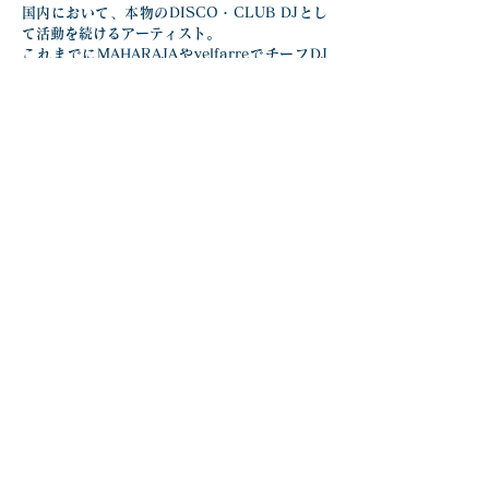
国内において、本物のDISCO・CLUB DJとし
て活動を続けるアーティスト。
これまでにMAHARAJAやvelfarreでチーフDJ
を務め、都内の名立たるCLUBでレギュラーを
持ち、現在はMAHARAJA六本木、ESPRIT 
TOKYO等のレジェンドDJとして、また渋谷TK
やscramble cafeにも出演し都内主要地区の各
店舗でDJとして活躍中。
自身がプロデューサーとなり、イベントも展
開。ユーロビートに特化した「SEF DX」や80
年代ディスコをクローズアップさせた「恋のお
立ち台」は20年近く続くモンスター・イベント
である。
最新CLUBミュージックから70’s、80’sサウン
ド、90’sに2000年代、J-POPまで、全てのジ
ャンルに精通しており、その経験と実績に裏打
ちされた選曲・MC・スタイルは唯一無二のも
のである。
またクリエイターとしても20年に及ぶ活動実績
があり、数多くのダンスコンピレーションシリ
ーズやリミックスワークも手掛け、これまでに