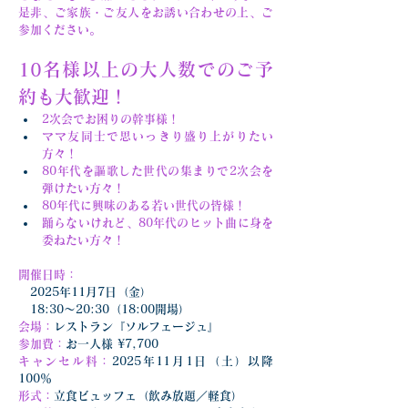
是非、ご家族・ご友人をお誘い合わせの上、ご
参加ください。
10名様以上の大人数でのご予
約も大歓迎！
2次会でお困りの幹事様！
ママ友同士で思いっきり盛り上がりたい
方々！
80年代を謳歌した世代の集まりで2次会を
弾けたい方々！
80年代に興味のある若い世代の皆様！
踊らないけれど、80年代のヒット曲に身を
委ねたい方々！
開催日時：
　2025年11月7日（金）
　18:30〜20:30（18:00開場）
会場：
レストラン『ソルフェージュ』
参加費：
お一人様 ¥7,700
キャンセル料：
2025年11月1日（土）以降
100％
形式：
立食ビュッフェ（飲み放題／軽食）