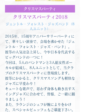
クリスマスパーティ
クリスマスパーティ2018
ジェントル・フォレスト・ジャズバンド（8
人ユニット）
2015年、15周年アニバーサリーパーティに
て、華々しい演奏で、会場を沸かせた「ジェ
ントル・フォレスト・ジャズ・バンド」。
彼等の人気は急上昇し、今や日本を代表する
ビッグバンドの一つに！
今回は、5人のバンドマンと3人組女性ボー
カルが結成し、8人ユニットとして、当クラ
ブのクリスマスパーティに登場致します。
彼等にかかると、クリスマスソングも軽快な
ジャズに早変わり！
キュートな歌声で、思わず身体も動き出すス
イングジャズに合わせて、皆様、ご一緒に踊
りましょう！
また、ラウンジのシェフが腕によりをかけ
た、スペシャルビュッフェもご堪能下さい。